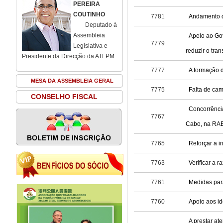
PEREIRA
COUTINHO
7781
Andamento d
Deputado à
Assembleia
Apelo ao Gov
7779
Legislativa e
reduzir o tra
Presidente da Direcção da ATFPM
7777
A formação d
MESA DA ASSEMBLEIA GERAL
7775
Falta de cam
CONSELHO FISCAL
Concorrência
7767
Cabo, na RA
7765
Reforçar a i
7763
Verificar a 
7761
Medidas para
7760
Apoio aos id
A prestar at