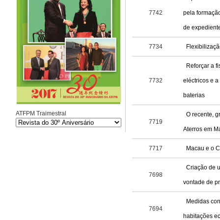
7742
pela formação
de expediente
7734
Flexibilizaçã
Reforçar a f
7732
eléctricos e 
baterias
ATFPM Traimestral
O recente, g
7719
Aterros em M
7717
Macau e o C
Criação de u
7698
vontade de pr
Medidas conc
7694
habitações e