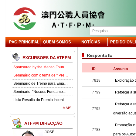
PAG.PRINCIPAL
QUEM SOMOS
NOTÍCIAS
PEDIDO ONL
Responta IE
EXCURSOES DA ATFPM
Sponsored by the Macao Foundation, the Macau Civil Servants Association (ATFPM) will organize the “Job Opportunities for Youth Seminar” at 3:00 p.m. on 15 August in our Association . Our guest speaker is Lawmaker José Pereira Coutinho.
ID
Assunto
Seminário com o tema de “ Prevenção e Controlo da Gota” .
7818
Exploração d
Seminário de Treino para Emagrecimento.
Seminario: "Nocoes Fundamentais de Direito Comercialde Macau: Regime das Sociedades Comerciais,Orgaos Sociais, Direitos e Obrigagoes dos Socios"
7799
Reforçar a s
Lista Resulta do Premio Incentivo 2026
Reforçar a r
MAIS
7792
diversão aquá
ATFPM DIRECÇÃO
Promoção e 
7788
JOSÉ
para os Autoc