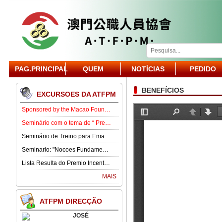
PAG.PRINCIPAL
QUEM
NOTÍCIAS
PEDIDO
SOMOS
ONLINE
BENEFÍCIOS
EXCURSOES DA ATFPM
Sponsored by the Macao Foundation, the Macau Civil Servants Association (ATFPM) will organize the “Job Opportunities for Youth Seminar” at 3:00 p.m. on 15 August in our Association . Our guest speaker is Lawmaker José Pereira Coutinho.
Seminário com o tema de “ Prevenção e Controlo da Gota” .
Seminário de Treino para Emagrecimento.
Seminario: "Nocoes Fundamentais de Direito Comercialde Macau: Regime das Sociedades Comerciais,Orgaos Sociais, Direitos e Obrigagoes dos Socios"
Lista Resulta do Premio Incentivo 2026
MAIS
ATFPM DIRECÇÃO
JOSÉ