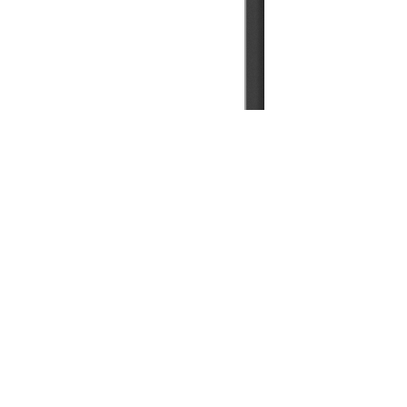
地址：澳門友誼大馬路273-279號地下 電話：2859
傳真：2851 6856 , 2853 3975