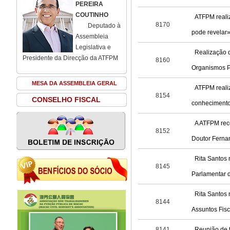
PEREIRA
COUTINHO
ATFPM realiz
8170
Deputado à
pode revelar»
Assembleia
Legislativa e
Realização 
Presidente da Direcção da ATFPM
8160
Organismos P
MESA DA ASSEMBLEIA GERAL
ATFPM realiz
8154
CONSELHO FISCAL
conhecimentos
A ATFPM rece
8152
Doutor Ferna
Rita Santos 
8145
Parlamentar 
Rita Santos 
8144
Assuntos Fisc
8141
Reunião de 