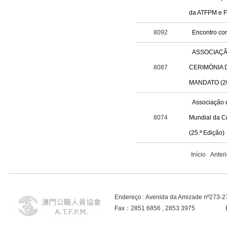
da ATFPM e F
8092
Encontro co
ASSOCIAÇÃ
8087
CERIMÓNIA 
MANDATO (20
Associação 
8074
Mundial da Cr
(25.ª Edição)
Início Ante
Endereço : Avenida da Amizade nº273-
Fax：2851 6856 , 2853 3975 E