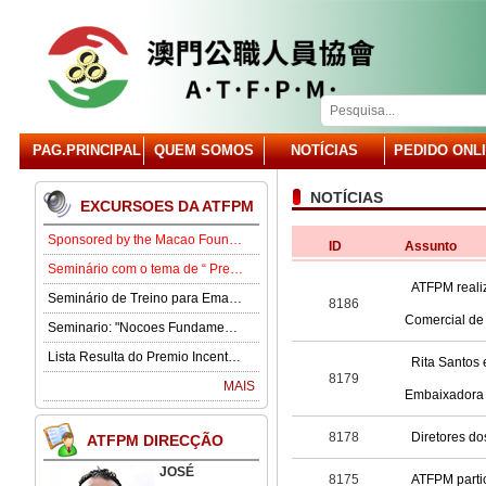
PAG.PRINCIPAL
QUEM SOMOS
NOTÍCIAS
PEDIDO ONL
NOTÍCIAS
EXCURSOES DA ATFPM
Sponsored by the Macao Foundation, the Macau Civil Servants Association (ATFPM) will organize the “Job Opportunities for Youth Seminar” at 3:00 p.m. on 15 August in our Association . Our guest speaker is Lawmaker José Pereira Coutinho.
ID
Assunto
Seminário com o tema de “ Prevenção e Controlo da Gota” .
ATFPM reali
Seminário de Treino para Emagrecimento.
8186
Comercial d
Seminario: "Nocoes Fundamentais de Direito Comercialde Macau: Regime das Sociedades Comerciais,Orgaos Sociais, Direitos e Obrigagoes dos Socios"
Lista Resulta do Premio Incentivo 2026
Rita Santos 
8179
MAIS
Embaixadora 
8178
Diretores d
ATFPM DIRECÇÃO
JOSÉ
8175
ATFPM partic