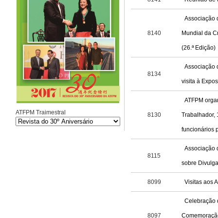
Associação 
8140
Mundial da Cr
(26.ª Edição)
Associação 
8134
visita à Exp
ATFPM organ
ATFPM Traimestral
8130
Trabalhador, 
funcionários p
Associação 
8115
sobre Divulg
8099
Visitas aos 
Celebração d
8097
Comemoração 