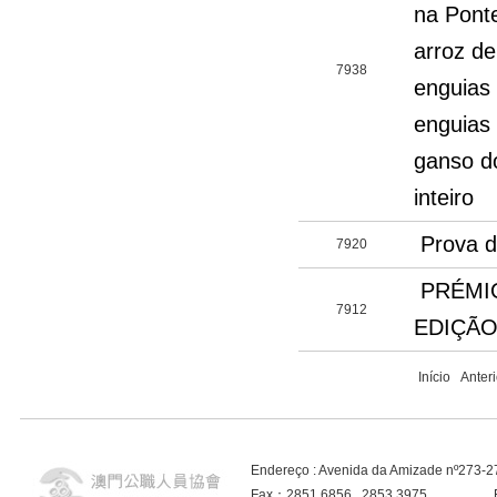
na Pont
arroz de
7938
enguias 
enguias
ganso do
inteiro
Prova d
7920
PRÉMIO
7912
EDIÇÃO
Início Ante
Endereço : Avenida da Amizade nº273-
Fax：2851 6856 , 2853 3975 E