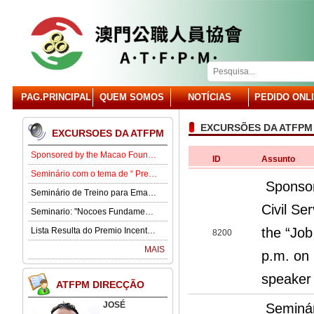
PAG.PRINCIPAL
QUEM SOMOS
NOTÍCIAS
PEDIDO ONL
EXCURSÕES DA ATFPM
EXCURSOES DA ATFPM
Sponsored by the Macao Foundation, the Macau Civil Servants Association (ATFPM) will organize the “Job Opportunities for Youth Seminar” at 3:00 p.m. on 15 August in our Association . Our guest speaker is Lawmaker José Pereira Coutinho.
ID
Assunto
Seminário com o tema de “ Prevenção e Controlo da Gota” .
Sponsor
Seminário de Treino para Emagrecimento.
Civil Se
Seminario: "Nocoes Fundamentais de Direito Comercialde Macau: Regime das Sociedades Comerciais,Orgaos Sociais, Direitos e Obrigagoes dos Socios"
the “Job
Lista Resulta do Premio Incentivo 2026
8200
MAIS
p.m. on 
speaker
ATFPM DIRECÇÃO
JOSÉ
Seminár