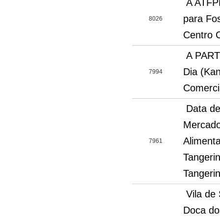
A ATFPM
para Fos
8026
Centro 
A PART
Dia (Kan
7994
Comercia
Data de
Mercado 
Aliment
7961
Tangeri
Tangeri
Vila de
Doca do