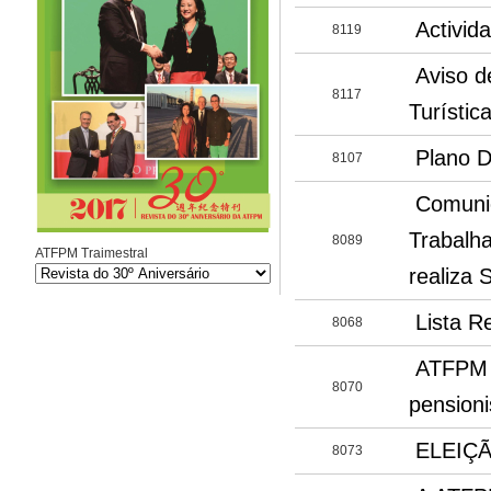
Activid
8119
Aviso d
8117
Turístic
Plano D
8107
Comuni
Trabalh
8089
ATFPM Traimestral
realiza 
Lista R
8068
ATFPM t
8070
pension
ELEIÇ
8073