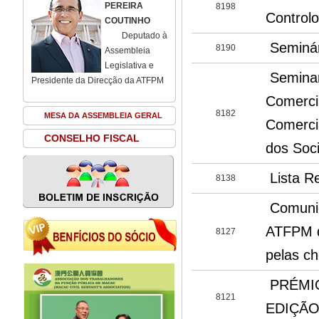
PEREIRA
8198
Controlo
COUTINHO
Deputado à
Seminár
8190
Assembleia
Legislativa e
Seminar
Presidente da Direcção da ATFPM
Comerci
8182
MESA DA ASSEMBLEIA GERAL
Comercia
CONSELHO FISCAL
dos Soc
Lista R
8138
Comunid
ATFPM d
8127
pelas c
PRÉMIO
8121
EDIÇÃO