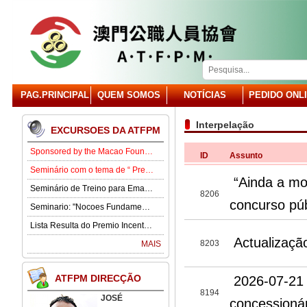
PAG.PRINCIPAL
QUEM SOMOS
NOTÍCIAS
PEDIDO ONL
Interpelação
EXCURSOES DA ATFPM
Sponsored by the Macao Foundation, the Macau Civil Servants Association (ATFPM) will organize the “Job Opportunities for Youth Seminar” at 3:00 p.m. on 15 August in our Association . Our guest speaker is Lawmaker José Pereira Coutinho.
ID
Assunto
Seminário com o tema de “ Prevenção e Controlo da Gota” .
“Ainda a mo
Seminário de Treino para Emagrecimento.
8206
concurso púb
Seminario: "Nocoes Fundamentais de Direito Comercialde Macau: Regime das Sociedades Comerciais,Orgaos Sociais, Direitos e Obrigagoes dos Socios"
Lista Resulta do Premio Incentivo 2026
Actualizaçã
8203
MAIS
ATFPM DIRECÇÃO
2026-07-21 
8194
JOSÉ
concessionár