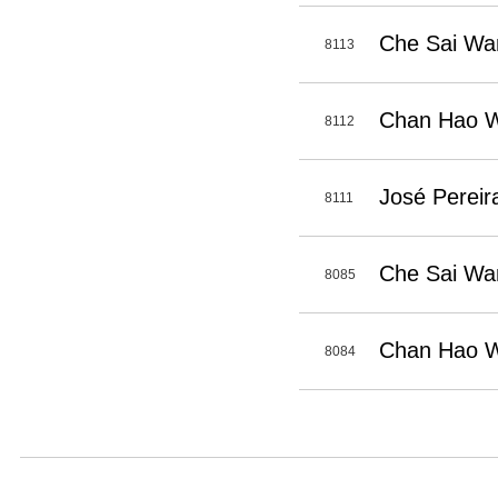
Che Sai Wa
8113
Chan Hao We
8112
José Pereir
8111
Che Sai Wan
8085
Chan Hao We
8084