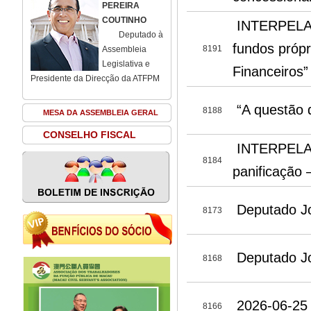
PEREIRA
COUTINHO
INTERPELAÇ
Deputado à
fundos própr
8191
Assembleia
Legislativa e
Financeiros”
Presidente da Direcção da ATFPM
“A questão 
8188
MESA DA ASSEMBLEIA GERAL
CONSELHO FISCAL
INTERPELAÇÃ
8184
panificação 
Deputado Jo
8173
Deputado Jo
8168
2026-06-25 I
8166