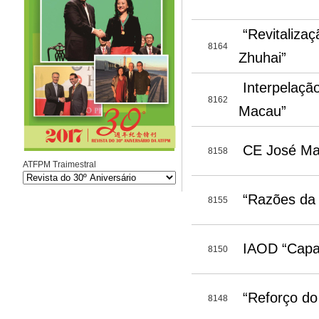
“Revitaliza
8164
Zhuhai”
Interpelaçã
8162
Macau”
CE José Mar
8158
ATFPM Traimestral
“Razões da 
8155
IAOD “Capac
8150
“Reforço do
8148