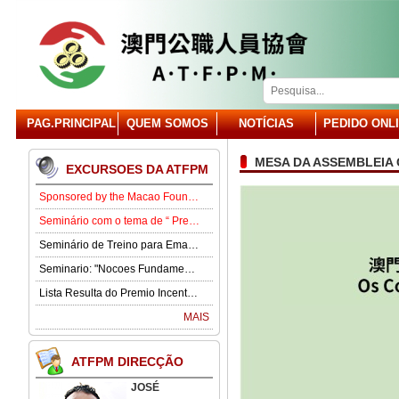
PAG.PRINCIPAL
QUEM SOMOS
NOTÍCIAS
PEDIDO ONL
MESA DA ASSEMBLEIA
EXCURSOES DA ATFPM
Sponsored by the Macao Foundation, the Macau Civil Servants Association (ATFPM) will organize the “Job Opportunities for Youth Seminar” at 3:00 p.m. on 15 August in our Association . Our guest speaker is Lawmaker José Pereira Coutinho.
Seminário com o tema de “ Prevenção e Controlo da Gota” .
Seminário de Treino para Emagrecimento.
Seminario: "Nocoes Fundamentais de Direito Comercialde Macau: Regime das Sociedades Comerciais,Orgaos Sociais, Direitos e Obrigagoes dos Socios"
Lista Resulta do Premio Incentivo 2026
MAIS
ATFPM DIRECÇÃO
JOSÉ