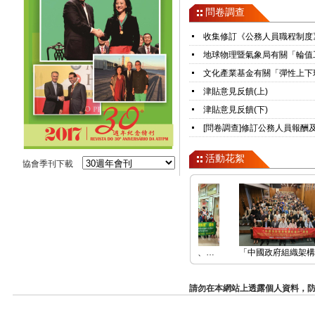
問卷調查
收集修訂《公務人員職程制度
地球物理暨氣象局有關「輪值
文化產業基金有關「彈性上下
津貼意見反饋(上)
津貼意見反饋(下)
[問卷調查]修訂公務人員報酬
活動花絮
協會季刊下載
慶祝中華人民共和國…
澳門公職人員協會、…
「中國政府組織架構…
請勿在本網站上透露個人資料，