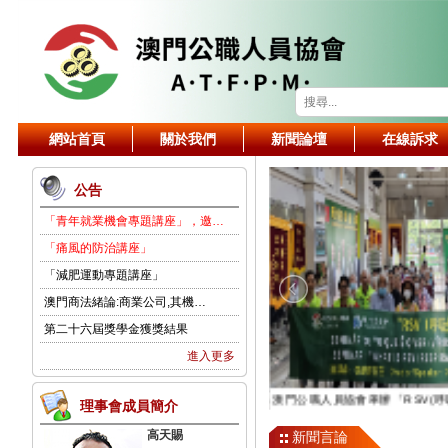
網站首頁
關於我們
新聞論壇
在線訴求
公告
「青年就業機會專題講座」，邀…
「痛風的防治講座」
「減肥運動專題講座」
澳門商法緒論:商業公司,其機…
第二十六屆獎學金獲獎結果
進入更多
澳門公職人員協會舉辦「運動與健康」專題講座 倡常運動健體魄理念 助力公務人員健康生活
澳門公職人員協會舉辦「RSV(
理事會成員簡介
高天賜
新聞言論