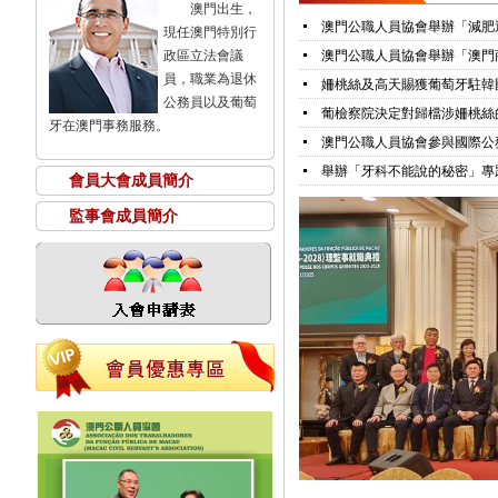
澳門出生，
澳門公職人員協會舉辦「減肥
現任澳門特別行
政區立法會議
澳門公職人員協會舉辦「澳門
員，職業為退休
姍桃絲及高天賜獲葡萄牙駐韓
公務員以及葡萄
葡檢察院決定對歸檔涉姍桃絲
牙在澳門事務服務。
澳門公職人員協會參與國際公
舉辦「牙科不能說的秘密」專
會員大會成員簡介
監事會成員簡介