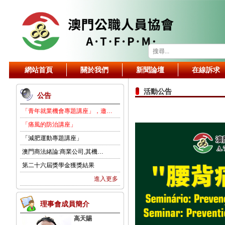
網站首頁
關於我們
新聞論壇
在線訴求
活動公告
公告
「青年就業機會專題講座」，邀…
「痛風的防治講座」
「減肥運動專題講座」
澳門商法緒論:商業公司,其機…
第二十六屆獎學金獲獎結果
進入更多
理事會成員簡介
高天賜