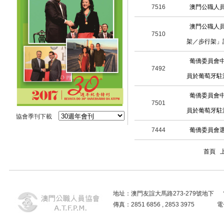
7516
澳門公職人
澳門公職人
7510
架／步行架」
葡僑委員會
7492
員於葡萄牙駐
葡僑委員會
7501
員於葡萄牙駐
協會季刊下載
7444
葡僑委員會選舉
首頁
地址：澳門友誼大馬路273-279號地下 電話：2859
傳真：2851 6856 , 2853 3975