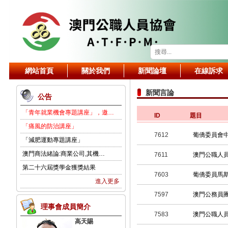
網站首頁
關於我們
新聞論壇
在線訴求
新聞言論
公告
「青年就業機會專題講座」，邀…
ID
題目
「痛風的防治講座」
7612
葡僑委員會
「減肥運動專題講座」
澳門商法緒論:商業公司,其機…
7611
澳門公職人
第二十六屆獎學金獲獎結果
7603
葡僑委員馬
進入更多
7597
澳門公務員
理事會成員簡介
7583
澳門公職人
高天賜