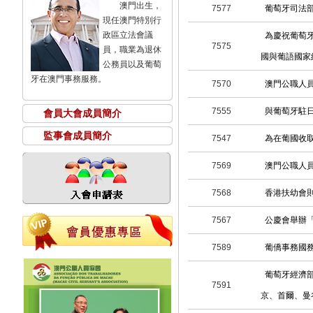
澳門出生，
7577
葡萄牙司法
現任澳門特別行
政區立法會議
為慶祝葡萄
7575
員，職業為退休
國與葡語國家
公務員以及葡萄
牙在澳門事務服務。
7570
澳門公職人
7555
與葡萄牙駐
會員大會成員簡介
監事會成員簡介
7547
為在葡國收
7569
澳門公職人員
7568
香港扶幼會
7567
公慶會舉辦
7589
葡僑事務國務秘
葡萄牙經濟部
7591
京、首爾、曼