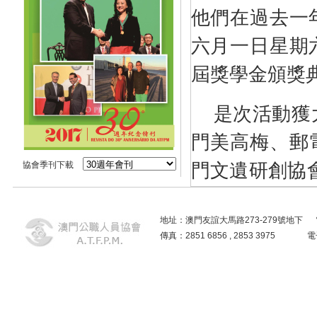
他們在過去一
六月一日星期
屆獎學金頒獎
是次活動獲
門美高梅、郵
協會季刊下載
門文遺研創協
廠大力支持。
地址：澳門友誼大馬路273-279號地下 電話：2859
是次獎學金
傳真：2851 6856 , 2853 3975
了是次頒獎典
由本會各位理