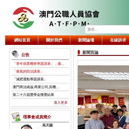
網站首頁
關於我們
新聞論壇
在線訴求
新聞言論
公告
「青年就業機會專題講座」，邀…
「痛風的防治講座」
「減肥運動專題講座」
澳門商法緒論:商業公司,其機…
第二十六屆獎學金獲獎結果
進入更多
理事會成員簡介
高天賜