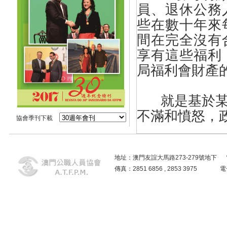
員、退休公務
些在數十年來
間在完全沒有
享有這些福利
局福利會財產
就是基於
不滿和憤怒，
協會季刊下載
自特區成
織和規劃，對
地址：澳門友誼大馬路273-279號地下 電話：2859
傳真：2851 6856 , 2853 3975
氣質量及基礎
澳門希望能成
需作出越來越
分享的金額作