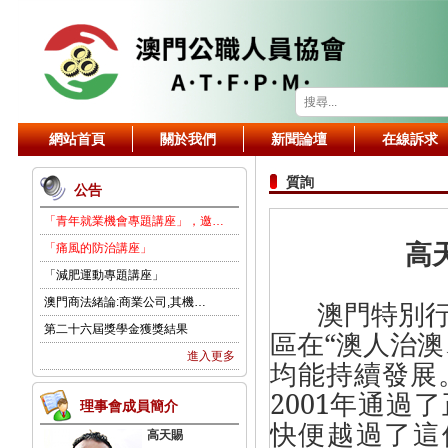
網站首頁
關於我們
新聞論壇
在線訴求
質詢
公告
「青年就業機會專題講座」，邀…
高
「痛風的防治講座」
「減肥運動專題講座」
澳門商法緒論:商業公司,其機…
澳門特別
第二十六屆獎學金獲獎結果
區在“澳人治
進入更多
均能持續發展
2001
年通過了
理事會成員簡介
快便越過了這
高天賜