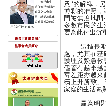
意”的解釋，
澳門出生，
現任澳門特別行
博彩的准照，
政區立法會議
間被無度地開
員，職業為退休
公務員以及葡萄
多數市民的生
牙在澳門事務服務。
要
為此付出沉
會員大會成員簡介
這種長
監事會成員簡介
題，尤其在基
護理及緊急救
儘管有越來越
富差距亦越來
續上升所致。
家庭的生活素
最為明