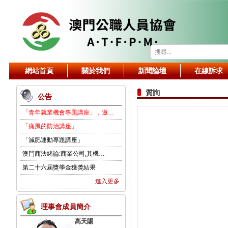
網站首頁
關於我們
新聞論壇
在線訴求
質詢
公告
「青年就業機會專題講座」，邀…
「痛風的防治講座」
「減肥運動專題講座」
澳門商法緒論:商業公司,其機…
第二十六屆獎學金獲獎結果
進入更多
理事會成員簡介
高天賜